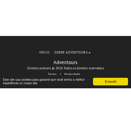
INÍCIO
SOBRE ADVENTOURS
Adventours
Direitos autorais © 2026 Todos os direitos reservados
Terms
|
Privacidade
Este site usa cookies para garantir que você tenha a melhor
Entendi!
experiência no nosso site
ASSINAR