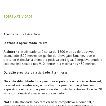
SOBRE A ATIVIDADE
Atividade:
Trail Aventura
Distância Aproximada
: 20 km
Altimetria:
A atividade terá cerca de 1600 metros de desnível
acumulado (800 metros de ganho de elevação). Uma vez que o
percurso é circular, a altimetria positiva será igual à negativa, sendo a
cota máxima situada nos 910 metros e a mínima nos 430 metros.
Duração prevista da atividade
: 3 a 4 horas
Nível de dificuldade:
Este percurso é, pela sua extensão e desnível,
de nível médio/elevado, aconselhado a pessoas que já tenham
experiência em efectuar percursos de montanha entre os 15 e os 20
km e com desnível similar ao apresentado.
Nota:
Esta atividade não tem carácter competitivo e como tal, o
ritmo adoptado será de acordo a que todos os participantes se