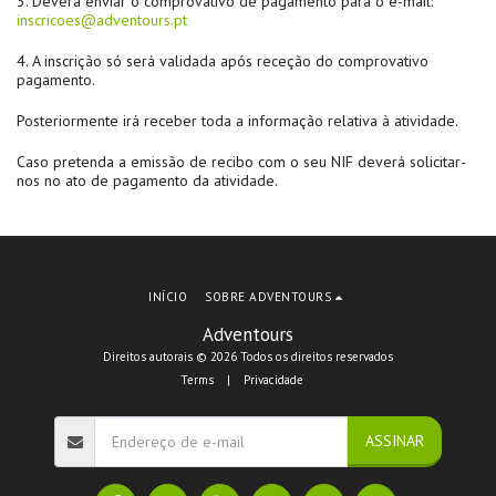
3. Deverá enviar o comprovativo de pagamento para o e-mail:
inscricoes@adventours.pt
4. A inscrição só será validada após receção do comprovativo
pagamento.
Posteriormente irá receber toda a informação relativa à atividade.
Caso pretenda a emissão de recibo com o seu NIF deverá solicitar-
nos no ato de pagamento da atividade.
INÍCIO
SOBRE ADVENTOURS
Adventours
Direitos autorais © 2026 Todos os direitos reservados
Terms
|
Privacidade
ASSINAR