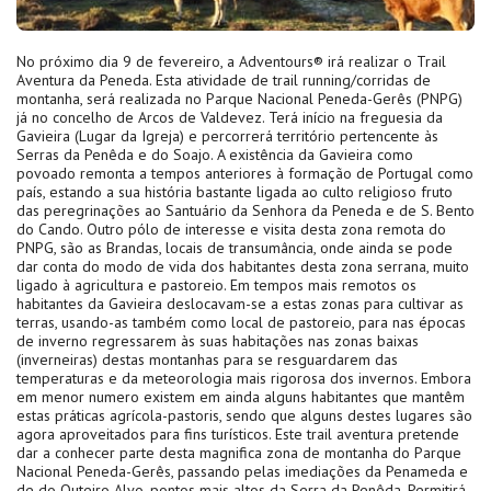
No próximo dia 9 de fevereiro, a Adventours® irá realizar o Trail
Aventura da Peneda. Esta atividade de trail running/corridas de
montanha, será realizada no Parque Nacional Peneda-Gerês (PNPG)
já no concelho de Arcos de Valdevez. Terá início na freguesia da
Gavieira (Lugar da Igreja) e percorrerá território pertencente às
Serras da Penêda e do Soajo. A existência da Gavieira como
povoado remonta a tempos anteriores à formação de Portugal como
país, estando a sua história bastante ligada ao culto religioso fruto
das peregrinações ao Santuário da Senhora da Peneda e de S. Bento
do Cando. Outro pólo de interesse e visita desta zona remota do
PNPG, são as Brandas, locais de transumância, onde ainda se pode
dar conta do modo de vida dos habitantes desta zona serrana, muito
ligado à agricultura e pastoreio. Em tempos mais remotos os
habitantes da Gavieira deslocavam-se a estas zonas para cultivar as
terras, usando-as também como local de pastoreio, para nas épocas
de inverno regressarem às suas habitações nas zonas baixas
(inverneiras) destas montanhas para se resguardarem das
temperaturas e da meteorologia mais rigorosa dos invernos. Embora
em menor numero existem em ainda alguns habitantes que mantêm
estas práticas agrícola-pastoris, sendo que alguns destes lugares são
agora aproveitados para fins turísticos. Este trail aventura pretende
dar a conhecer parte desta magnifica zona de montanha do Parque
Nacional Peneda-Gerês, passando pelas imediações da Penameda e
de do Outeiro Alvo, pontos mais altos da Serra da Penêda. Permitirá